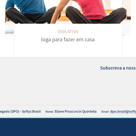
VIDA ATIVA
Ioga para fazer em casa
Subscreva a noss
egado (DPO) - Softys Brasil
Eliane Proscurcin Quintella
dpo.brasil@soft
Nome:
Email: