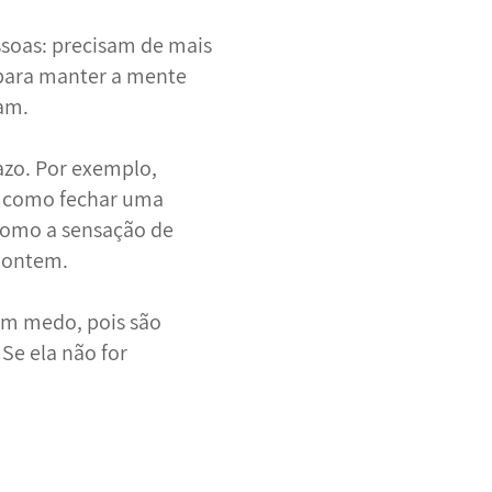
soas: precisam de mais
 para manter a mente
uam.
azo. Por exemplo,
as como fechar uma
 como a sensação de
 ontem.
om medo, pois são
Se ela não for