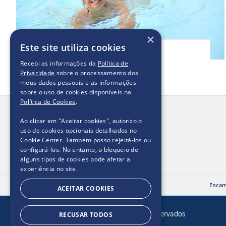
×
Este site utiliza cookies
VIDA ATIVA
Recebi as informações da
Política de
Benefícios da natação
Privacidade
sobre o processamento dos
meus dados pessoais e as informações
sobre o uso de cookies disponíveis na
Política de Cookies
.
Ao clicar em "Aceitar cookies", autorizo ​​o
uso de cookies opcionais detalhados no
0800 055 2875
Contato:
Cookie Center. Também posso rejeitá-los ou
configurá-los. No entanto, o bloqueio de
alguns tipos de cookies pode afetar a
experiência no site.
Encarr
ACEITAR COOKIES
2025. Todos os direitos reservados
RECUSAR TODOS